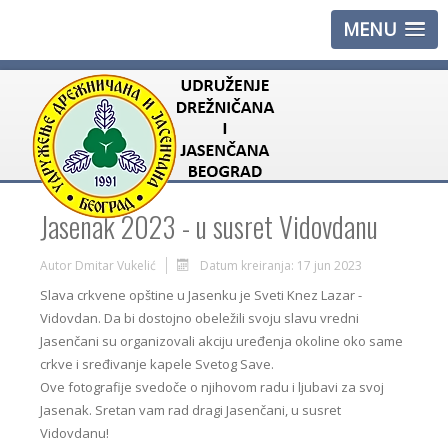
MENU
Jasenak 2023 - u susret Vidovdanu
Autor
Dmitar Vukelić
Datum kreiranja: 17 jun 2023
Slava crkvene opštine u Jasenku je Sveti Knez Lazar -
Vidovdan. Da bi dostojno obeležili svoju slavu vredni
Jasenčani su organizovali akciju uređenja okoline oko same
crkve i sređivanje kapele Svetog Save.
Ove fotografije svedoče o njihovom radu i ljubavi za svoj
Jasenak. Sretan vam rad dragi Jasenčani, u susret
Vidovdanu!