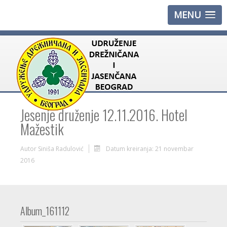
MENU
Jesenje druženje 12.11.2016. Hotel
Mažestik
Autor
Siniša Radulović
Datum kreiranja: 21 novembar
2016
Album_161112